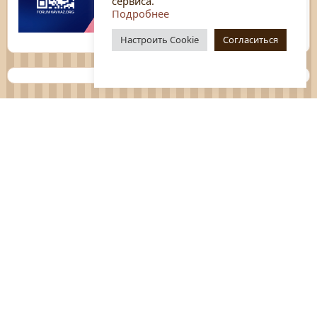
сервиса.
Подробнее
Настроить Cookie
Согласиться
Планы
Отчёты
Социологические исследования
Нормативные документы
Положения о мероприятиях
Оцените нашу работу
Перечень услуг
Платные услуги
ГО и ЧС
Антитеррор
Противодействие коррупции