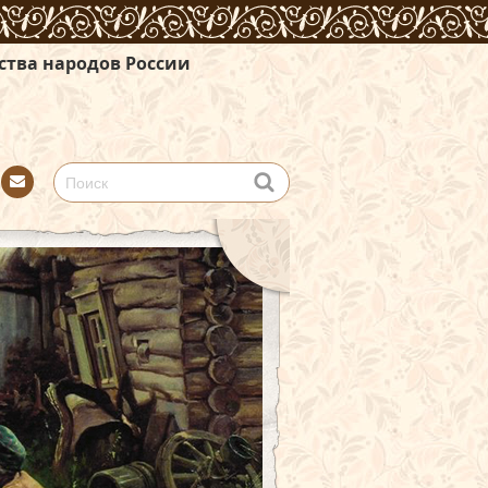
ссии
Con
tact