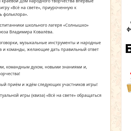
 краевой Дом народного творчества впервые
гру «Всё на свете», приуроченную к
ь фольклора».
оспитанники школьного лагеря «Солнышко»
оюза Владимира Ковалёва.
 поговорки, музыкальные инструменты и народные
а и команды, желающие дать правильный ответ
ми, командным духом, новыми знаниями и,
ворчества!
лый приём и ждём следующих участников игры!
уальной игры (квиза) «Всё на свете» обращаться