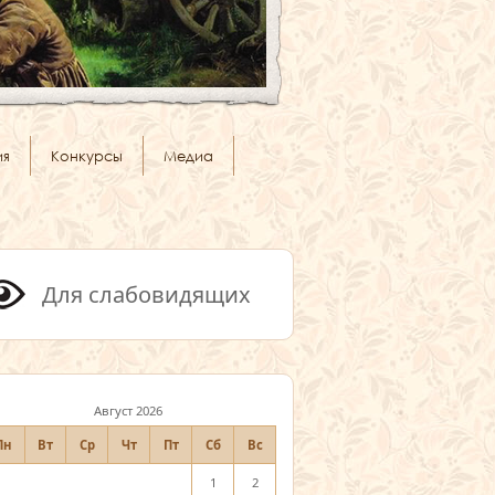
ия
Конкурсы
Медиа
Для слабовидящих
Август 2026
Пн
Вт
Ср
Чт
Пт
Сб
Вс
1
2