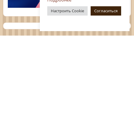
Настроить Cookie
Согласиться
Планы
Отчёты
Социологические исследования
Нормативные документы
Положения о мероприятиях
Оцените нашу работу
Перечень услуг
Платные услуги
ГО и ЧС
Антитеррор
Противодействие коррупции
Независимая оценка качества услуг