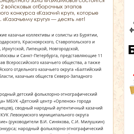
 Концертного зала «Измайлово» состоится
2 войсковых отборочных этапов
го конкурса «Казачий круг», которые
. «Казачьему кругу» — десять лет!
кие казачьи коллективы и солисты из Бурятии,
одарского, Красноярского, Ставропольского и
, Иркутской, Липецкой, Новгородской,
 Москвы и Санкт-Петербурга, представляющие 11
тав Всероссийского казачьего общества, а также
ского отдельного казачьего округа «Балтийский
бласти, казачьих обществ Северо-Западного
ародный детский фольклорно-этнографический
ца» МБУК «Детский центр «Орленок» города
знецов), сводный народный аутентичный казачий
МКУК Левокумского муниципального округа
е» (руководители В.И. Синякова, С.И. Милушкин)
конкурса; народный фольклорно-этнографический