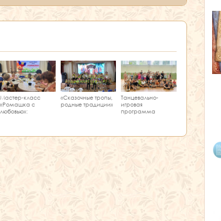
Мастер‑класс
Танцевально-
«Сказочные тропы,
«Ромашка с
игровая
родные традиции»
любовью»:
программа
творчество и
«Единство танца»
краеведение в
одном занятии!