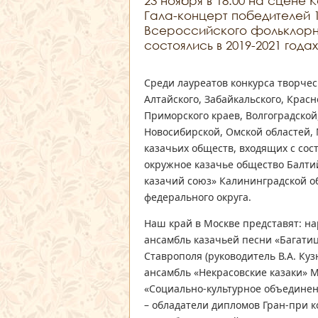
23 ноября в 18:00 на сцене
Гала-концерт победителей 1
Всероссийского фольклорно
состоялись в 2019-2021 годах
Среди лауреатов конкурса творчес
Алтайского, Забайкальского, Красн
Приморского краев, Волгоградской
Новосибирской, Омской областей,
казачьих обществ, входящих с сос
окружное казачье общество Балтий
казачий союз» Калининградской о
федерального округа.
Наш край в Москве представят: н
ансамбль казачьей песни «Багати
Ставрополя (руководитель В.А. Ку
ансамбль «Некрасовские казаки» 
«Социально-культурное объединени
– обладатели дипломов Гран-при 