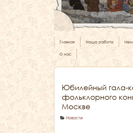
Главная
Наша работа
Нем
О нас
Юбилейный гала-к
фольклорного конк
Москве
Новости