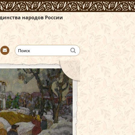
ов России
Con
tact