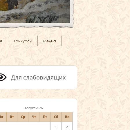
ия
Конкурсы
Медиа
Для слабовидящих
Август 2026
Пн
Вт
Ср
Чт
Пт
Сб
Вс
1
2