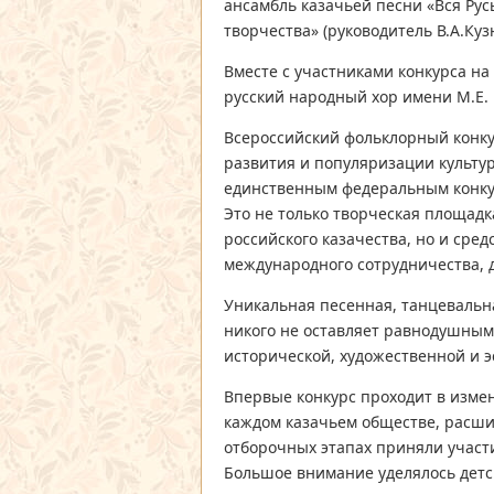
ансамбль казачьей песни «Вся Рус
творчества» (руководитель В.А.Куз
Вместе с участниками конкурса н
русский народный хор имени М.Е. 
Всероссийский фольклорный конкур
развития и популяризации культур
единственным федеральным конкур
Это не только творческая площадк
российского казачества, но и сре
международного сотрудничества,
Уникальная песенная, танцевальна
никого не оставляет равнодушным
исторической, художественной и э
Впервые конкурс проходит в изме
каждом казачьем обществе, расши
отборочных этапах приняли участ
Большое внимание уделялось детс