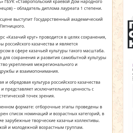
ь» ГБУК «Ставропольский краевой Дом народного
нецов) – обладатель диплома лауреата 1 степени.
а сцене выступит Государственный академический
Пятницкого.
с «Казачий круг» проводится в целях сохранения,
ы российского казачества и является
сом в сфере казачьей культуры такого масштаба.
а для сохранения и развития самобытной культуры
дство укрепления межрегионального и
 дружбы и взаимопонимания.
я и обрядовая культура российского казачества
 и представляет исключительную ценность с
стетической точек зрения.
ненном формате: отборочные этапы проведены в
рен список номинаций и возрастных категорий, в
ие зарубежные творческие казачьи коллективы.
кой и молодежной возрастным группам.