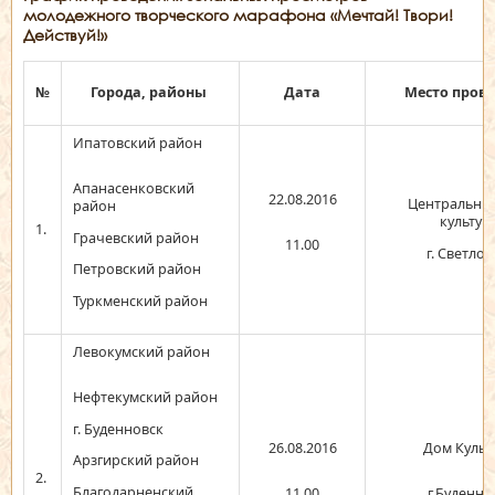
молодежного творческого марафона «Мечтай! Твори!
Действуй!»
№
Города, районы
Дата
Место пров
Ипатовский район
Апанасенковский
22.08.2016
Центральны
район
культур
1.
Грачевский район
11.00
г. Светлог
Петровский район
Туркменский район
Левокумский район
Нефтекумский район
г. Буденновск
26.08.2016
Дом Культ
Арзгирский район
2.
Благодарненский
11.00
г.Буденно