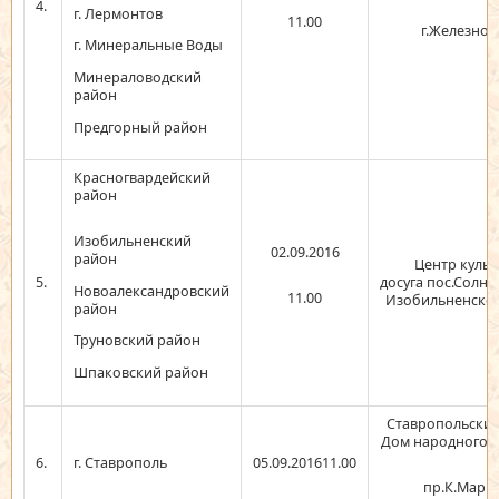
4.
г. Лермонтов
11.00
г.Железнов
г. Минеральные Воды
Минераловодский
район
Предгорный район
Красногвардейский
район
Изобильненский
02.09.2016
район
Центр культ
5.
досуга пос.Солн
Новоалександровский
11.00
Изобильненског
район
Труновский район
Шпаковский район
Ставропольский
Дом народного т
6.
г. Ставрополь
05.09.201611.00
пр.К.Маркс