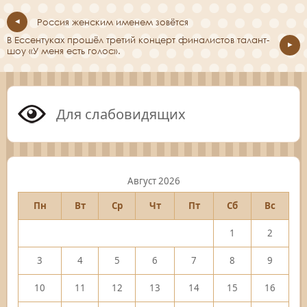
Россия женским именем зовётся
В Ессентуках прошёл третий концерт финалистов талант-
шоу «У меня есть голос».
Для слабовидящих
Август 2026
Пн
Вт
Ср
Чт
Пт
Сб
Вс
1
2
3
4
5
6
7
8
9
10
11
12
13
14
15
16