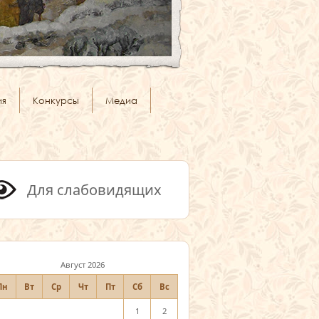
ия
Конкурсы
Медиа
Для слабовидящих
Август 2026
Пн
Вт
Ср
Чт
Пт
Сб
Вс
1
2