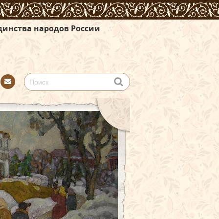
в России
Con
tact