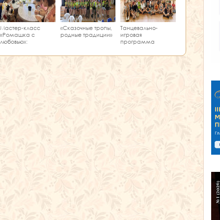
Мастер‑класс
«Сказочные тропы,
Танцевально-
«Ромашка с
родные традиции»
игровая
любовью»:
программа
творчество и
«Единство танца»
краеведение в
одном занятии!