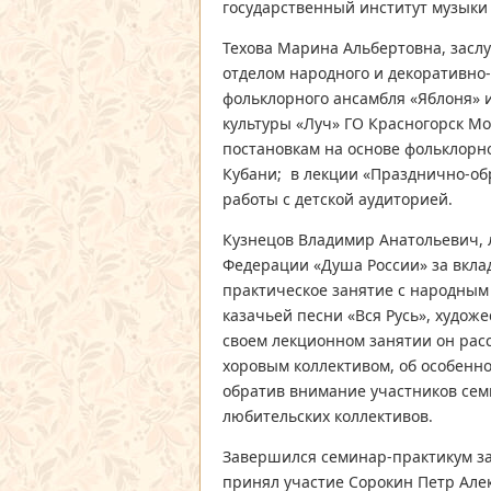
государственный институт музыки и
Техова Марина Альбертовна, засл
отделом народного и декоративно-
фольклорного ансамбля «Яблоня» 
культуры «Луч» ГО Красногорск М
постановкам на основе фольклорн
Кубани; в лекции «Празднично-об
работы с детской аудиторией.
Кузнецов Владимир Анатольевич, 
Федерации «Душа России» за вкла
практическое занятие с народны
казачьей песни «Вся Русь», худож
своем лекционном занятии он расс
хоровым коллективом, об особенно
обратив внимание участников се
любительских коллективов.
Завершился семинар-практикум зас
принял участие Сорокин Петр Але