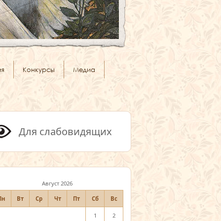
ия
Конкурсы
Медиа
Для слабовидящих
Август 2026
Пн
Вт
Ср
Чт
Пт
Сб
Вс
1
2