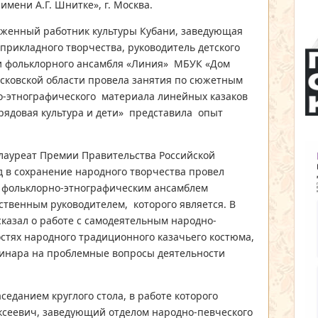
мени А.Г. Шнитке», г. Москва.
уженный работник культуры Кубани, заведующая
прикладного творчества, руководитель детского
и фольклорного ансамбля «Линия» МБУК «Дом
осковской области провела занятия по сюжетным
о-этнографического материала линейных казаков
рядовая культура и дети» представила опыт
лауреат Премии Правительства Российской
д в сохранение народного творчества провел
м фольклорно-этнографическим ансамблем
ественным руководителем, которого является. В
казал о работе с самодеятельным народно-
стях народного традиционного казачьего костюма,
минара на проблемные вопросы деятельности
еданием круглого стола, в работе которого
ксеевич, заведующий отделом народно-певческого