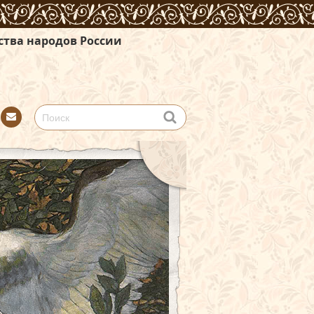
сии
Con
tact