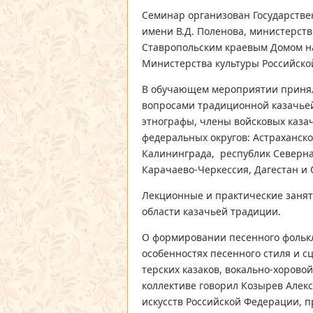
Семинар организован Государстве
имени В.Д. Поленова, министерств
Ставропольским краевым Домом н
Министерства культуры Российско
В обучающем мероприятии принял
вопросами традиционной казачьей
этнографы, члены войсковых каза
федеральных округов: Астраханской
Калининграда, республик Северна
Карачаево-Черкессия, Дагестан и 
Лекционные и практические занят
области казачьей традиции.
О формировании песенного фолькл
особенностях песенного стиля и с
терских казаков, вокально-хорово
коллективе говорил Козырев Алек
искусств Российской Федерации, 