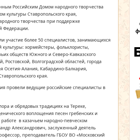
нным Российским Домом народного творчества
ом культуры Ставропольского края,
ародного творчества при поддержке
й Федерации.
и участие более 50 специалистов, занимающихся
 культуры: хормейстеры, фольклористы,
чьих обществ Южного и Северо-Кавказского
, Ростовской, Волгоградской областей, города
я Осетия-Алания, Кабардино-Балкария,
Ставропольского края.
ия провели ведущие российские специалисты в
ора и обрядовых традициях на Тереке,
ценического воплощения песен гребенских и
й работе в казачьем народно-певческом
сандр Александрович, заслуженный деятель
профессор, преподаватель ГБОУ ВО «Московский