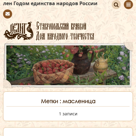
м единства народов России
По
Con
иск
tact
Метки : масленица
1 записи