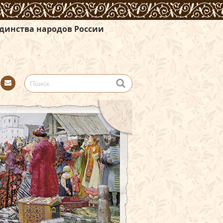
ов России
Con
tact