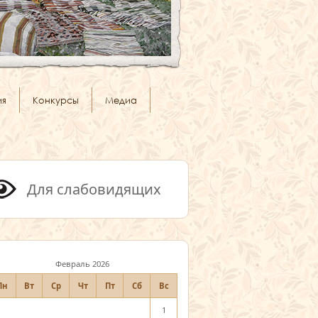
ия
Конкурсы
Медиа
Для слабовидящих
Февраль 2026
Пн
Вт
Ср
Чт
Пт
Сб
Вс
1