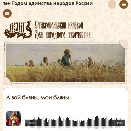
 единства народов России
Con
tact
А вой бляны, мои бляны
00:00
01:43