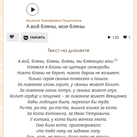
Аксинья Тимофеевна Пушечкина
А вой бляны, мои бляны
133
1
скачать
Текст на диалекте
А вой, бляны, бляны, бляны, вы блянощки мои.
(1)
Напякла я блины на щетыре сковороды.
Никто бляны не берет, никто даром не возьмет.
Только серая свинья понюхэла и пошла.
За лиманом огонь горит, у свиньи живот болит.
За лиманом огонь потух, у свиньи живот опух.
Болит сердце и пещенка – за лиманом живет девщонка.
Кабы лодощка была, переехал бы туда.
Ри-та, ри-та, ри-та-та, вышла кошка за кота.
За Кота Котовича, за Иван Петровича.
У котика, у кота была мачеха люта.
Она била кота, приговаривала:
«На тебе папу на заднюю лапу.
Ешь, кот, не тащи, боля папу не проси».