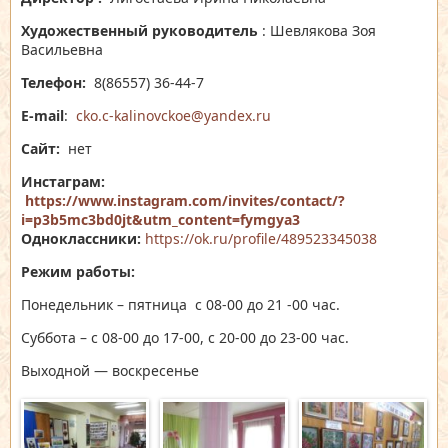
Художественный руководитель
: Шевлякова Зоя
Васильевна
Телефон
:
8(86557) 36-44-7
E-mail
:
cko.c-kalinovckoе@yandex.ru
Сайт:
нет
Инстаграм:
https://www.instagram.com/invites/contact/?
i=p3b5mc3bd0jt&utm_content=fymgya3
Одноклассники:
https://ok.ru/profile/489523345038
Режим работы:
Понедельник – пятница с 08-00 до 21 -00 час.
Суббота – с 08-00 до 17-00, с 20-00 до 23-00 час.
Выходной — воскресенье