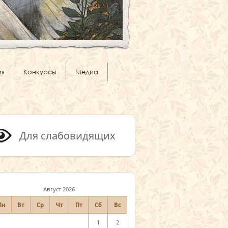
ия
Конкурсы
Медиа
Для слабовидящих
Август 2026
Пн
Вт
Ср
Чт
Пт
Сб
Вс
1
2