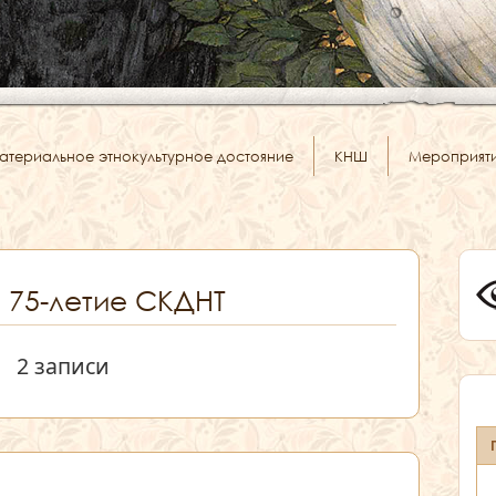
атериальное этнокультурное достояние
КНШ
Мероприят
: 75-летие СКДНТ
2 записи