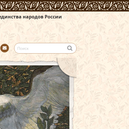
ов России
Con
tact