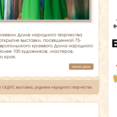
краевом Доме народного творчества
открытие выставки, посвященной 75-
авропольского краевого Дома народного
более 100 художников, мастеров,
о края.
читать далее
е СКДНТ
,
выставка
,
родники народного творчества