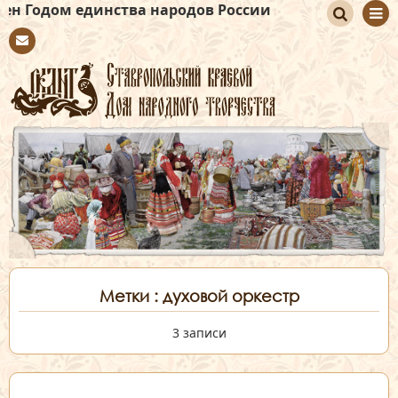
динства народов России
По
Con
иск
tact
Метки : духовой оркестр
3 записи