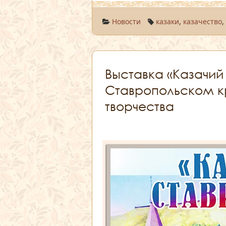
Новости
казаки
,
казачество
Выставка «Казачий
Ставропольском 
творчества