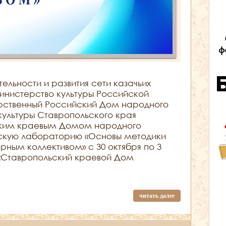
ельности и развития сети казачьих
инистерство культуры Российской
рственный Российский Дом народного
культуры Ставропольского края
ским краевым Домом народного
ескую лабораторию «Основы методики
ным коллективом» с 30 октября по 3
К «Ставропольский краевой Дом
читать далее