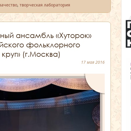
зачество
,
творческая лаборатория
ный ансамбль «Хуторок»
йского фольклорного
круг» (г.Москва)
17 мая 2016