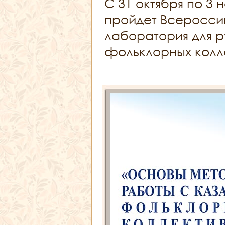
С 31 октября по 3 
пройдет Всеросси
лаборатория для р
фольклорных колл