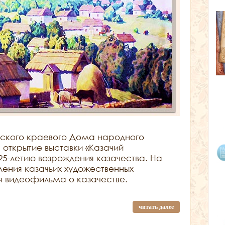
льского краевого Дома народного
я открытие выставки «Казачий
25-летию возрождения казачества. На
ления казачьих художественных
я видеофильма о казачестве.
читать далее