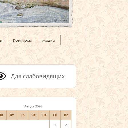
ия
Конкурсы
Медиа
Для слабовидящих
Август 2026
Пн
Вт
Ср
Чт
Пт
Сб
Вс
1
2