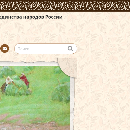
в России
Con
tact