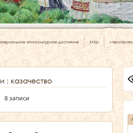
атериальное этнокультурное достояние
КНШ
Мероприят
и : казачество
8 записи