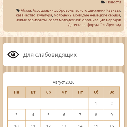
Новости
Абаза
,
Ассоциация добровольческого движения Кавказа
,
казачество
,
культура
,
молодежь
,
молодые немецкие сердца
,
новые горизонты
,
совет молодежной организации народов
Дагестана
,
форум
,
Эльбрусоид
Для слабовидящих
Август 2026
Пн
Вт
Ср
Чт
Пт
Сб
Вс
1
2
3
4
5
6
7
8
9
10
11
12
13
14
15
16