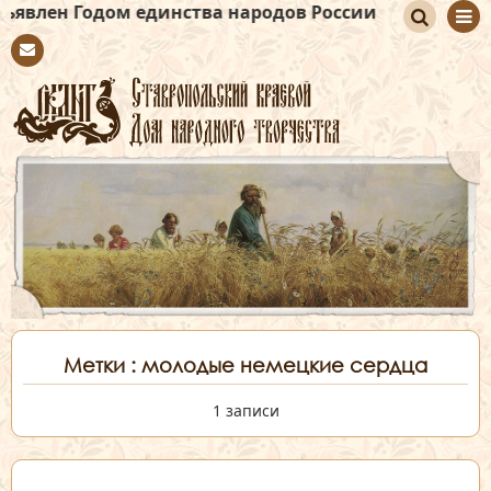
одом единства народов России
По
Con
иск
tact
Метки : молодые немецкие сердца
1 записи