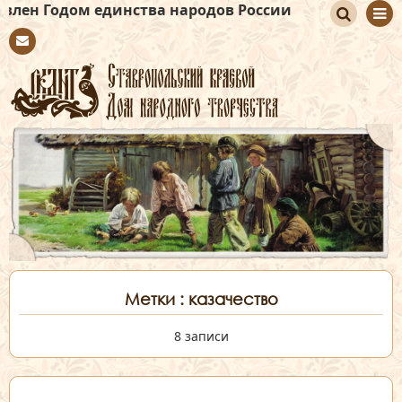
м единства народов России
По
Con
иск
tact
Метки : казачество
8 записи