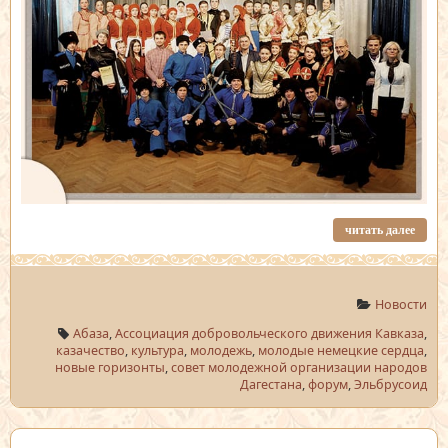
читать далее
Новости
Абаза
,
Ассоциация добровольческого движения Кавказа
,
казачество
,
культура
,
молодежь
,
молодые немецкие сердца
,
новые горизонты
,
совет молодежной организации народов
Дагестана
,
форум
,
Эльбрусоид