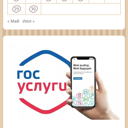
29
30
« Май
Июл »