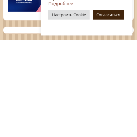
Подробнее
Настроить Cookie
Согласиться
Планы
Отчёты
Социологические исследования
Нормативные документы
Положения о мероприятиях
Оцените нашу работу
Перечень услуг
Платные услуги
ГО и ЧС
Антитеррор
Противодействие коррупции
Независимая оценка качества услуг