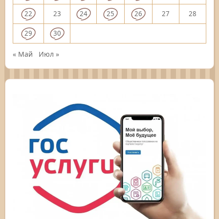
22
23
24
25
26
27
28
29
30
« Май
Июл »