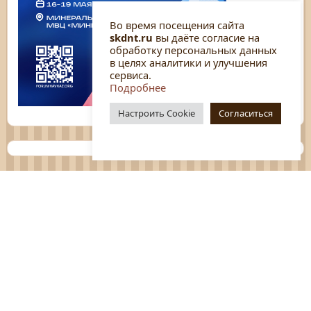
Во время посещения сайта
skdnt.ru
вы даёте согласие на
обработку персональных данных
в целях аналитики и улучшения
сервиса.
Подробнее
Настроить Cookie
Согласиться
Планы
Отчёты
Социологические исследования
Нормативные документы
Положения о мероприятиях
Оцените нашу работу
Перечень услуг
Платные услуги