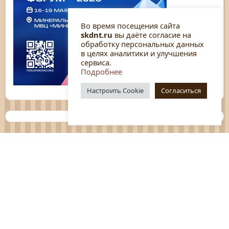
Во время посещения сайта
skdnt.ru
вы даёте согласие на
обработку персональных данных
в целях аналитики и улучшения
сервиса.
Подробнее
Настроить Cookie
Согласиться
Планы
Отчёты
Социологические исследования
Нормативные документы
Положения о мероприятиях
Оцените нашу работу
Перечень услуг
Платные услуги