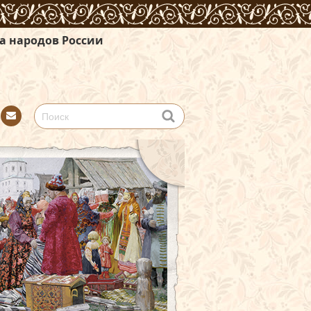
ссии
Con
tact