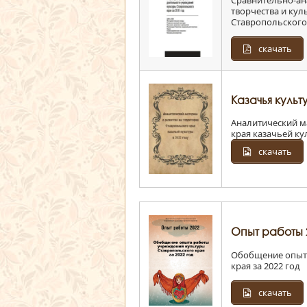
Сравнительно-ан
творчества и ку
Ставропольского 
скачать
Казачья культ
Аналитический м
края казачьей ку
скачать
Опыт работы 
Обобщение опыта
края за 2022 год
скачать