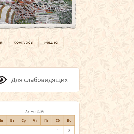
ия
Конкурсы
Медиа
Для слабовидящих
Август 2026
Пн
Вт
Ср
Чт
Пт
Сб
Вс
1
2