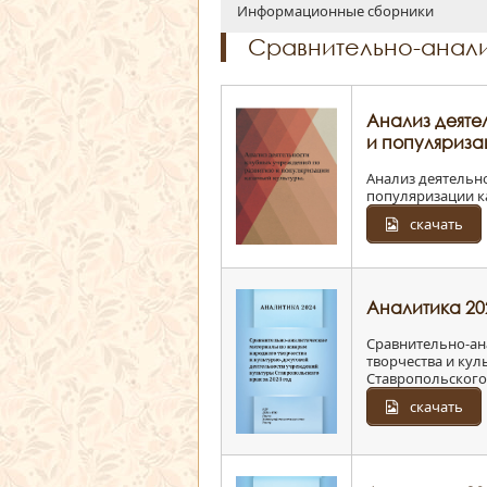
Информационные сборники
Сравнительно-анал
Анализ деяте
и популяриза
Анализ деятельн
популяризации к
скачать
Аналитика 20
Сравнительно-ан
творчества и ку
Ставропольского 
скачать