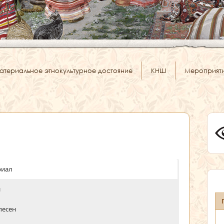
атериальное этнокультурное достояние
КНШ
Мероприят
риал
и
песен